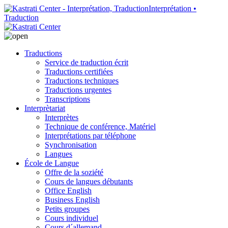
Interprétation •
Traduction
Traductions
Service de traduction écrit
Traductions certifiées
Traductions techniques
Traductions urgentes
Transcriptions
Interprètariat
Interprètes
Technique de conférence, Matériel
Interprétations par téléphone
Synchronisation
Langues
École de Langue
Offre de la soziété
Cours de langues débutants
Office English
Business English
Petits groupes
Cours individuel
Cours d´allemand