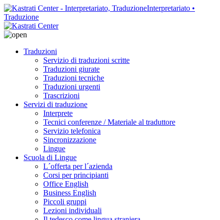
Interpretariato •
Traduzione
Traduzioni
Servizio di traduzioni scritte
Traduzioni giurate
Traduzioni tecniche
Traduzioni urgenti
Trascrizioni
Servizi di traduzione
Interprete
Tecnici conferenze / Materiale al traduttore
Servizio telefonica
Sincronizzazione
Lingue
Scuola di Lingue
L´offerta per l´azienda
Corsi per principianti
Office English
Business English
Piccoli gruppi
Lezioni individuali
Il tedesco come lingua straniera